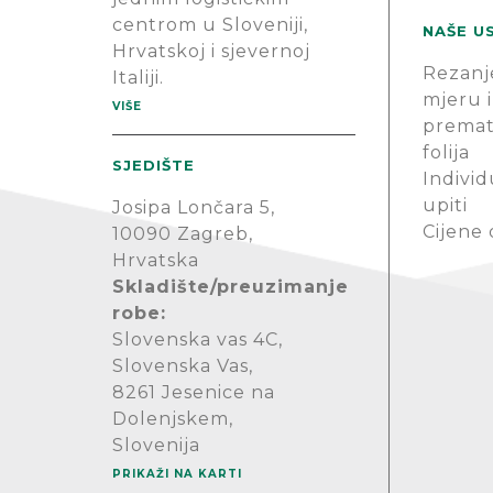
centrom u Sloveniji,
NAŠE U
Hrvatskoj i sjevernoj
Rezanj
Italiji.
mjeru i
VIŠE
premat
folija
SJEDIŠTE
Individ
upiti
Josipa Lončara 5,
Cijene
10090 Zagreb,
Hrvatska
Skladište/preuzimanje
robe:
Slovenska vas 4C,
Slovenska Vas,
8261 Jesenice na
Dolenjskem,
Slovenija
PRIKAŽI NA KARTI