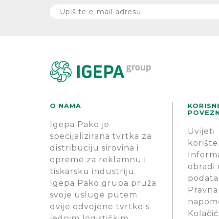
O NAMA
KORISN
POVEZN
Igepa Pako je
Uvijeti
specijalizirana tvrtka za
korište
distribuciju sirovina i
Informa
opreme za reklamnu i
obradi
tiskarsku industriju.
podata
Igepa Pako grupa pruža
Pravna
svoje usluge putem
napom
dvije odvojene tvrtke s
Kolačić
jednim logističkim