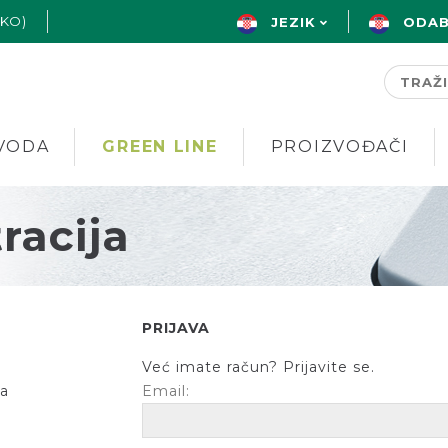
AKO)
JEZIK
ODAB
VODA
GREEN LINE
PROIZVOĐAČI
tracija
PRIJAVA
Već imate račun? Prijavite se.
ja
Email: