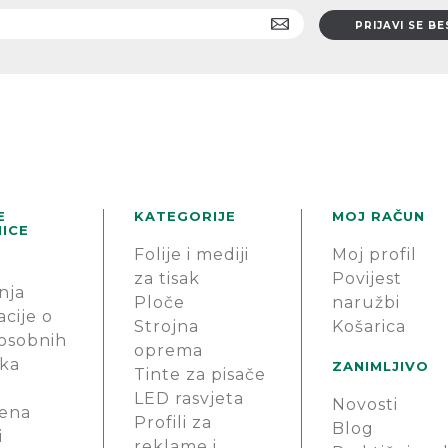
E
KATEGORIJE
MOJ RAČUN
ICE
Folije i mediji
Moj profil
za tisak
Povijest
nja
Ploče
naružbi
cije o
Strojna
Košarica
 osobnih
oprema
ka
ZANIMLJIVO
Tinte za pisače
LED rasvjeta
Novosti
ena
Profili za
Blog
i
reklame i