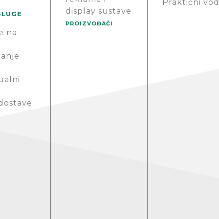
Praktični vod
display sustave
SLUGE
PROIZVOĐAČI
e na
anje
ualni
 dostave