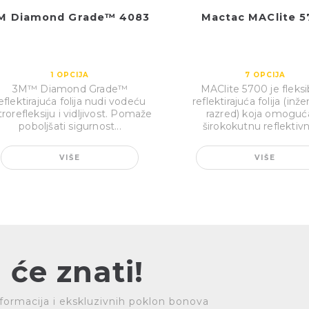
M Diamond Grade™ 4083
Mactac MAClite 
1
OPCIJA
7
OPCIJA
3M™ Diamond Grade™
MAClite 5700 je fleksi
eflektirajuća folija nudi vodeću
reflektirajuća folija (inže
trorefleksiju i vidljivost. Pomaže
razred) koja omoguć
poboljšati sigurnost...
širokokutnu reflektivn
VIŠE
VIŠE
 će znati!
 informacija i ekskluzivnih poklon bonova