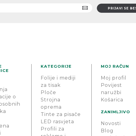
E
KATEGORIJE
MOJ RAČUN
ICE
Folije i mediji
Moj profil
za tisak
Povijest
nja
Ploče
naružbi
cije o
Strojna
Košarica
 osobnih
oprema
ka
ZANIMLJIVO
Tinte za pisače
LED rasvjeta
Novosti
ena
Profili za
Blog
i