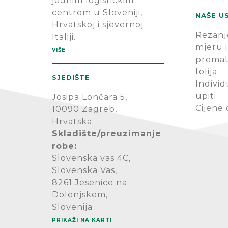
jednim logističkim
centrom u Sloveniji,
NAŠE U
Hrvatskoj i sjevernoj
Rezanj
Italiji.
mjeru i
VIŠE
premat
folija
SJEDIŠTE
Individ
upiti
Josipa Lončara 5,
Cijene
10090 Zagreb,
Hrvatska
Skladište/preuzimanje
robe:
Slovenska vas 4C,
Slovenska Vas,
8261 Jesenice na
Dolenjskem,
Slovenija
PRIKAŽI NA KARTI