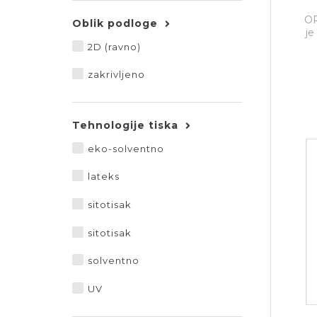
OR
Oblik podloge
je
2D (ravno)
zakrivljeno
Tehnologije tiska
eko-solventno
lateks
sitotisak
sitotisak
solventno
UV