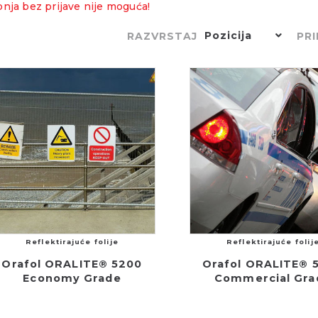
nja bez prijave nije moguća!
Pozicija
RAZVRSTAJ
PRI
Reflektirajuće folije
Reflektirajuće folij
Orafol ORALITE® 5200
Orafol ORALITE® 
Economy Grade
Commercial Gra