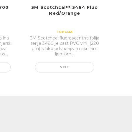
5700
3M Scotchcal™ 3484 Fluo
Red/Orange
1
OPCIJA
bilna
3M Scotchcal fluorescentna folija
njerski
serije 3480 je cast PVC vinil (220
ava
µm) s lako odstranjivim akrilnim
os...
ljepilom...
VIŠE