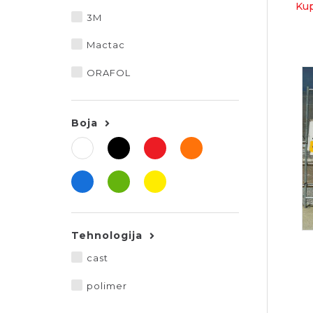
Kup
3M
Mactac
ORAFOL
Boja
Tehnologija
cast
polimer