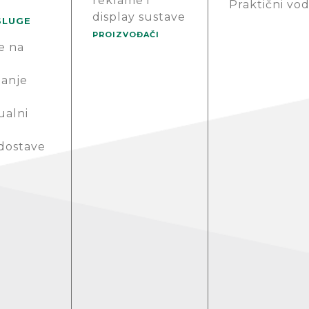
reklame i
Praktični vod
display sustave
SLUGE
PROIZVOĐAČI
e na
anje
ualni
 dostave