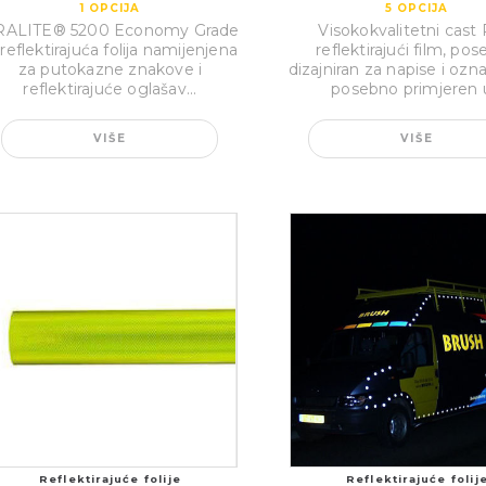
1
OPCIJA
5
OPCIJA
ALITE® 5200 Economy Grade
Visokokvalitetni cast
 reflektirajuća folija namijenjena
reflektirajući film, po
za putokazne znakove i
dizajniran za napise i ozn
reflektirajuće oglašav...
posebno primjeren u
VIŠE
VIŠE
Reflektirajuće folije
Reflektirajuće folij