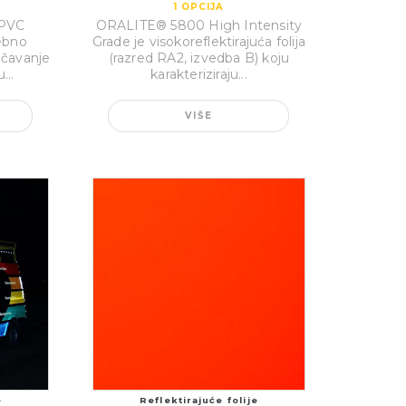
1
OPCIJA
 PVC
ORALITE® 5800 High Intensity
sebno
Grade je visokoreflektirajuća folija
ačavanje
(razred RA2, izvedba B) koju
...
karakteriziraju...
VIŠE
e
Reflektirajuće folije