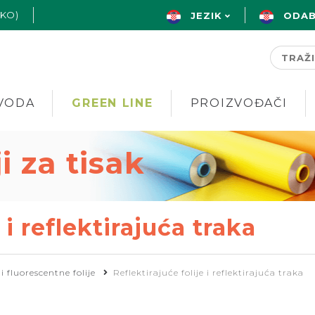
AKO)
JEZIK
ODAB
VODA
GREEN LINE
PROIZVOĐAČI
ji za tisak
 i reflektirajuća traka
i fluorescentne folije
Reflektirajuće folije i reflektirajuća traka