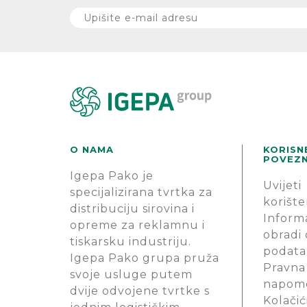
O NAMA
KORISN
POVEZN
Igepa Pako je
Uvijeti
specijalizirana tvrtka za
korište
distribuciju sirovina i
Informa
opreme za reklamnu i
obradi
tiskarsku industriju.
podata
Igepa Pako grupa pruža
Pravna
svoje usluge putem
napom
dvije odvojene tvrtke s
Kolačić