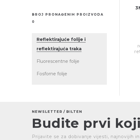
3
BROJ PRONAĐENIH PROIZVODA
0
Reflektirajuće folije i
r
reflektirajuća traka
re
Fluorescentne folije
Fosforne folije
NEWSLETTER / BILTEN
Budite prvi koji
Prijavite se za dobivanje vijesti, najnovijih