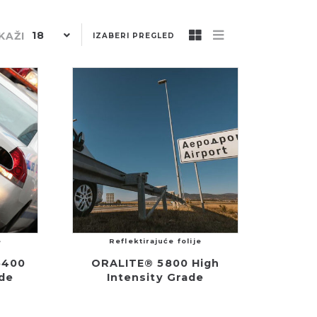
18
KAŽI
IZABERI PREGLED
e
Reflektirajuće folije
5400
ORALITE® 5800 High
de
Intensity Grade