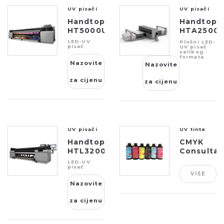
UV pisači
UV pisači
Handtop
Handtop
HT5000UV
HTA2500
Robo
LED-UV
Plošni LED-
pisač
UV pisač
velikog
formata
Nazovite
Nazovite
za cijenu
za cijenu
UV pisači
UV tinte
Handtop
CMYK
HTL3200UV
Consultan
CCA
LED-UV
pisač
Kyocera
VIŠE
UV Ink
Nazovite
za cijenu