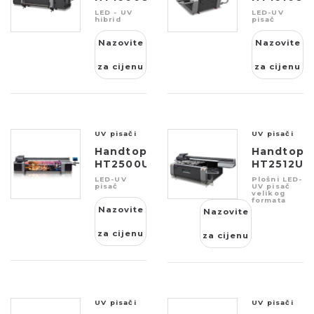
LED - UV
LED-UV
hibrid
pisač
Nazovite
Nazovite
za cijenu
za cijenu
UV pisači
UV pisači
Handtop
Handtop
HT2500UV
HT2512UV
LED-UV
Plošni LED-
pisač
UV pisač
velikog
formata
Nazovite
Nazovite
za cijenu
za cijenu
UV pisači
UV pisači