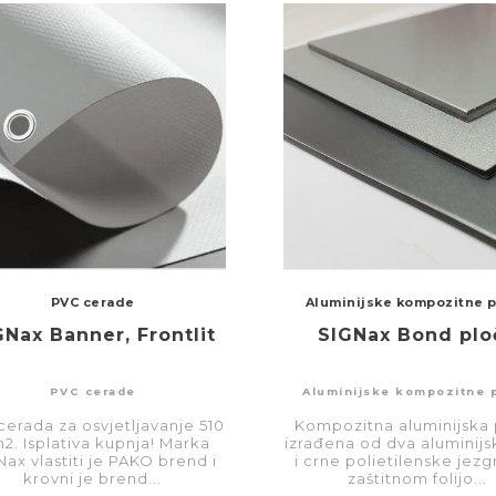
PVC cerade
Aluminijske kompozitne 
GNax Banner, Frontlit
SIGNax Bond plo
PVC cerade
Aluminijske kompozitne 
cerada za osvjetljavanje 510
Kompozitna aluminijska 
2. Isplativa kupnja! Marka
izrađena od dva aluminijs
Nax vlastiti je PAKO brend i
i crne polietilenske jezg
krovni je brend...
zaštitnom folijo...