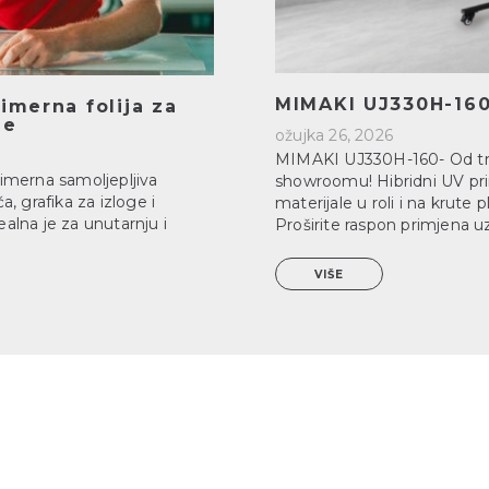
MIMAKI UJ330H-160
merna folija za
je
ožujka 26, 2026
MIMAKI UJ330H-160- Od tra
imerna samoljepljiva
showroomu! Hibridni UV pri
a, grafika za izloge i
materijale u roli i na krute
ealna je za unutarnju i
Proširite raspon primjena u
VIŠE
i