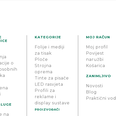
E
KATEGORIJE
MOJ RAČUN
ICE
Folije i mediji
Moj profil
za tisak
Povijest
nja
Ploče
naružbi
cije o
Strojna
Košarica
 osobnih
oprema
ka
ZANIMLJIVO
Tinte za pisače
LED rasvjeta
Novosti
ena
Profili za
Blog
i
reklame i
Praktični vod
display sustave
SLUGE
PROIZVOĐAČI
e na