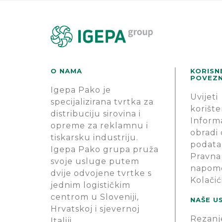
O NAMA
KORISN
POVEZN
Igepa Pako je
Uvijeti
specijalizirana tvrtka za
korište
distribuciju sirovina i
Informa
opreme za reklamnu i
obradi
tiskarsku industriju.
podata
Igepa Pako grupa pruža
Pravna
svoje usluge putem
napom
dvije odvojene tvrtke s
Kolačić
jednim logističkim
centrom u Sloveniji,
NAŠE U
Hrvatskoj i sjevernoj
Rezanj
Italiji.