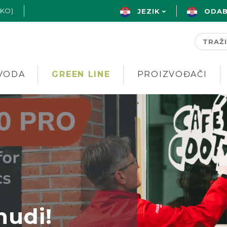
AKO)
JEZIK
ODAB
VODA
GREEN LINE
PROIZVOĐAČI
nudi!