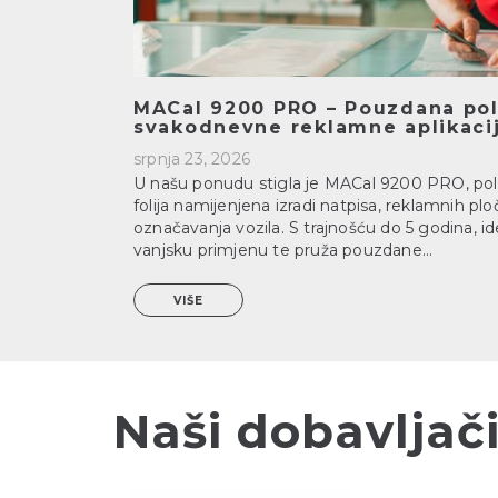
MACal 9200 PRO – Pouzdana poli
svakodnevne reklamne aplikaci
srpnja 23, 2026
U našu ponudu stigla je MACal 9200 PRO, pol
folija namijenjena izradi natpisa, reklamnih ploč
označavanja vozila. S trajnošću do 5 godina, id
vanjsku primjenu te pruža pouzdane...
VIŠE
Naši dobavljač