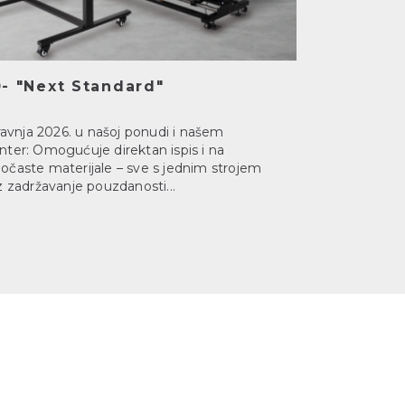
- "Next Standard"
vnja 2026. u našoj ponudi i našem
nter: Omogućuje direktan ispis i na
 pločaste materijale – sve s jednim strojem
z zadržavanje pouzdanosti...