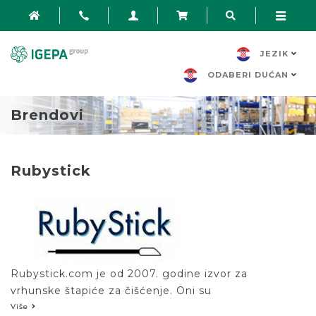
JEZIK
ODABERI DUĆAN
Brendovi
Rubystick
Rubystick.com je od 2007. godine izvor za
vrhunske štapiće za čišćenje. Oni su
svjetski lider za Rubystick štapiće.
Više