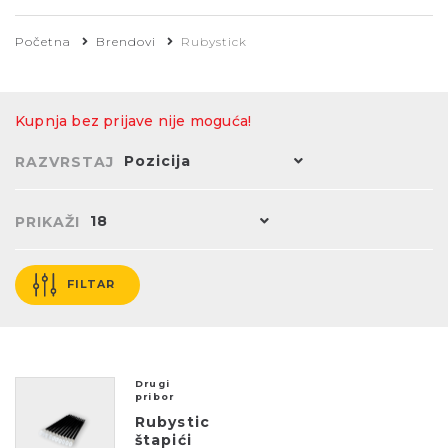
Rubystick-ovi su vodeća tehnologija za
čišćenje današnjih vrhunskih pisača i
Početna
Brendovi
Rubystick
specijalne tehnološke opreme.
Kupnja bez prijave nije moguća!
Pozicija
RAZVRSTAJ
18
PRIKAŽI
FILTAR
Drugi
pribor
Rubystick
štapići