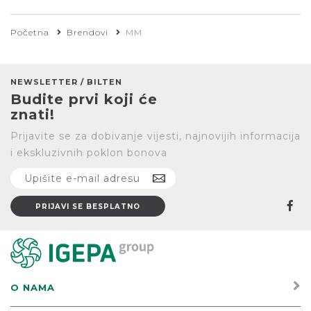
Početna
Brendovi
MM
NEWSLETTER / BILTEN
Budite prvi koji će
znati!
Prijavite se za dobivanje vijesti, najnovijih informacija
i ekskluzivnih poklon bonova
O NAMA