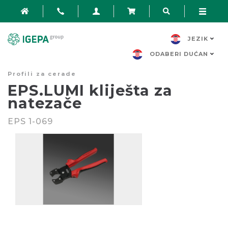
JEZIK
ODABERI DUĆAN
Profili za cerade
EPS.LUMI kliješta za
natezače
EPS 1-069