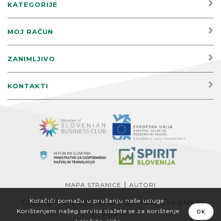
KATEGORIJE
MOJ RAČUN
ZANIMLJIVO
KONTAKTI
|
MAPA STRANICE
AUTORI
Kolačići pomažu u pružanju naše usluge.
Copyright © 2026 PAKO Sign Parts. Sva prava
Korištenjem našeg servisa slažete se za korištenje
pridržana.
OK