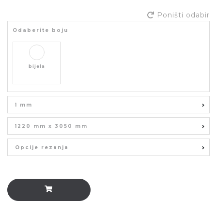
Poništi odabir
Odaberite boju
bijela
1 mm
1220 mm x 3050 mm
Opcije rezanja