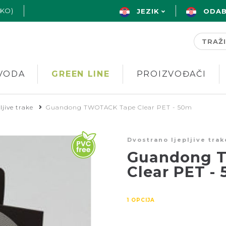
AKO)
JEZIK
ODAB
VODA
GREEN LINE
PROIZVOĐAČI
ljive trake
Guandong TWOTACK Tape Clear PET - 50m
Dvostrano ljepljive trak
Guandong 
Clear PET -
1 OPCIJA