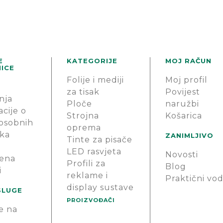
E
KATEGORIJE
MOJ RAČUN
ICE
Folije i mediji
Moj profil
za tisak
Povijest
nja
Ploče
naružbi
cije o
Strojna
Košarica
 osobnih
oprema
ka
ZANIMLJIVO
Tinte za pisače
LED rasvjeta
Novosti
ena
Profili za
Blog
i
reklame i
Praktični vod
display sustave
SLUGE
PROIZVOĐAČI
e na