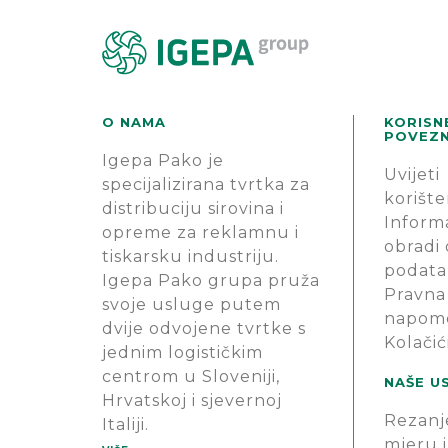
O NAMA
KORISN
POVEZN
Igepa Pako je
Uvijeti
specijalizirana tvrtka za
korište
distribuciju sirovina i
Informa
opreme za reklamnu i
obradi
tiskarsku industriju.
podata
Igepa Pako grupa pruža
Pravna
svoje usluge putem
napom
dvije odvojene tvrtke s
Kolačić
jednim logističkim
centrom u Sloveniji,
NAŠE U
Hrvatskoj i sjevernoj
Rezanj
Italiji.
mjeru i