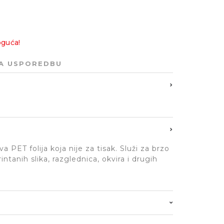
oguća!
ZA USPOREDBU
va PET folija koja nije za tisak. Služi za brzo
ntanih slika, razglednica, okvira i drugih