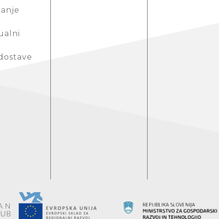
anje
ualni
 dostave