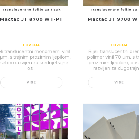
Translucentne folije za tisak
Translucentne folije za 
Mactac JT 8700 WT-PT
Mactac JT 9700 W
1
OPCIJA
1
OPCIJA
eli translucentni monomerni vinil
Bijeli translucentni p
µm, s trajnim prozirnim ljepilom,
polimer vinil 70 µm, s t
sebno razvijen za srednjetrajne
prozirnim ljepilom, po
os...
razvijen za dugotrajno
VIŠE
VIŠE