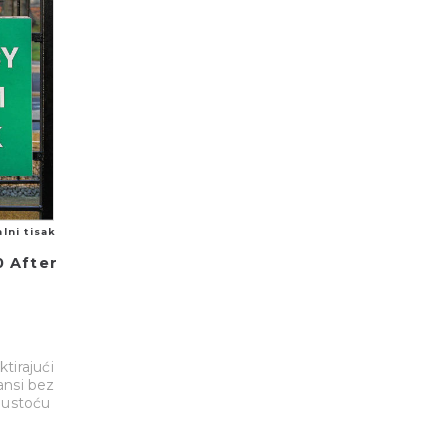
alni tisak
 After
ktirajući
ansi bez
gustoću