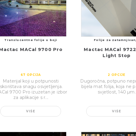
Translucentne folije u boji
Folije za zatamnjivan
Mactac MACal 9700 Pro
Mactac MACal 9722
Light Stop
67
OPCIJA
2
OPCIJE
Materijal koji u potpunosti
Dugoročna, potpuno nepr
iskorištava snagu osvjetljenja.
bijela mat folija, koja ne 
Cal 9700 Pro izuzetan je izbor
svjetlost, 140 µm.
za aplikacije s r...
VIŠE
VIŠE