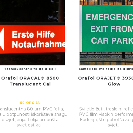
Translucentne folije u boji
Samoljepljive folije za digit
Orafol ORACAL® 8500
Orafol ORAJET® 3930
Translucent Cal
Glow
50
OPCIJA
ranslucentna 80 µm PVC folija,
Svijetlo žuti, troslojni refle
a u potpunosti iskorištava snagu
PVC film visokih perform
osvjetljenja. Folija propušta
kadmija, što poboljšava 
svjetlost ka...
svjet...