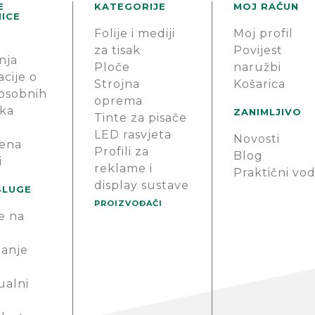
E
KATEGORIJE
MOJ RAČUN
ICE
Folije i mediji
Moj profil
za tisak
Povijest
nja
Ploče
naružbi
cije o
Strojna
Košarica
 osobnih
oprema
ka
ZANIMLJIVO
Tinte za pisače
LED rasvjeta
Novosti
ena
Profili za
Blog
i
reklame i
Praktični vod
display sustave
SLUGE
PROIZVOĐAČI
e na
anje
ualni