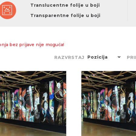
Translucentne folije u boji
Transparentne folije u boji
nja bez prijave nije moguća!
Pozicija
RAZVRSTAJ
PRI