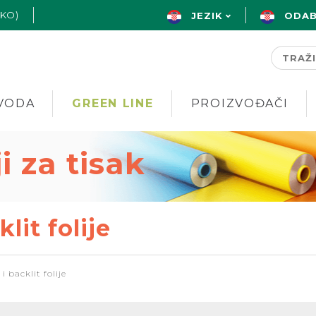
AKO)
JEZIK
ODAB
VODA
GREEN LINE
PROIZVOĐAČI
ji za tisak
lit folije
 backlit folije