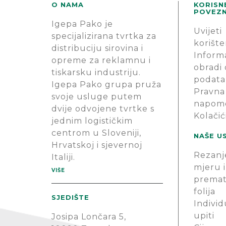
O NAMA
KORISN
POVEZN
Igepa Pako je
Uvijeti
specijalizirana tvrtka za
korište
distribuciju sirovina i
Informa
opreme za reklamnu i
obradi
tiskarsku industriju.
podata
Igepa Pako grupa pruža
Pravna
svoje usluge putem
napom
dvije odvojene tvrtke s
Kolačić
jednim logističkim
centrom u Sloveniji,
NAŠE U
Hrvatskoj i sjevernoj
Rezanj
Italiji.
mjeru i
VIŠE
premat
folija
SJEDIŠTE
Individ
upiti
Josipa Lončara 5,