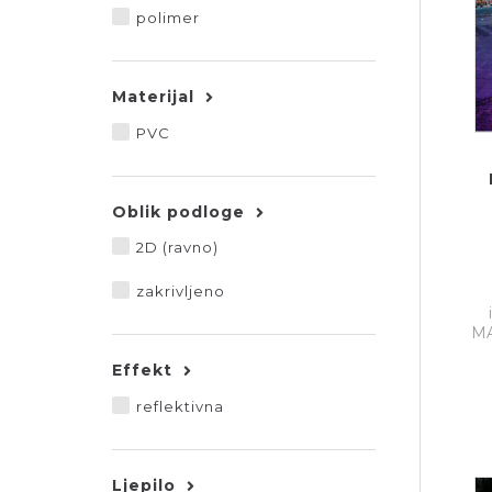
polimer
Materijal
PVC
Oblik podloge
2D (ravno)
zakrivljeno
MA
Effekt
reflektivna
Ljepilo