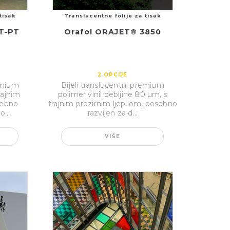
tisak
Translucentne folije za tisak
T-PT
Orafol ORAJET® 3850
2
OPCIJE
remium
Bijeli translucentni premium
rajnim
polimer vinil debljine 80 µm, s
sebno
trajnim prozirnim ljepilom, posebno
...
razvijen za d...
VIŠE