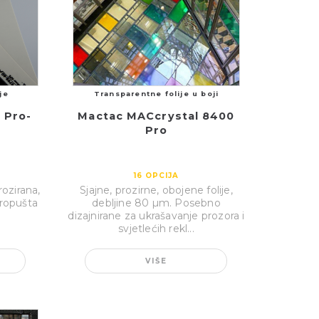
je
Transparentne folije u boji
 Pro-
Mactac MACcrystal 8400
Pro
16
OPCIJA
ozirana,
Sjajne, prozirne, obojene folije,
propušta
debljine 80 µm. Posebno
dizajnirane za ukrašavanje prozora i
svjetlećih rekl...
VIŠE