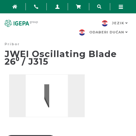
JEZIK
ODABERI DUĆAN
Pribor
JWEI Oscillating Blade
26⁰ / J315