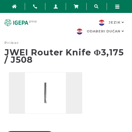
JEZIK
ODABERI DUĆAN
Pribor
JWEI Router Knife Φ3,175
/ J508