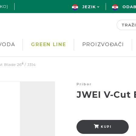
AKO)
JEZIK
ODAB
VODA
GREEN LINE
PROIZVOĐAČI
t Blade 26⁰ / J314
Pribor
JWEI V-Cut B
KUPI