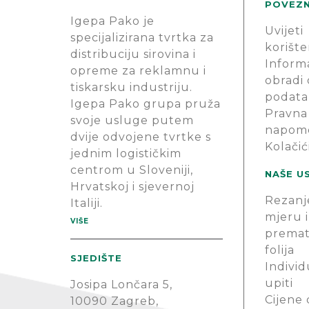
POVEZN
Igepa Pako je
Uvijeti
specijalizirana tvrtka za
korište
distribuciju sirovina i
Informa
opreme za reklamnu i
obradi
tiskarsku industriju.
podata
Igepa Pako grupa pruža
Pravna
svoje usluge putem
napom
dvije odvojene tvrtke s
Kolačić
jednim logističkim
centrom u Sloveniji,
NAŠE U
Hrvatskoj i sjevernoj
Rezanj
Italiji.
mjeru i
VIŠE
premat
folija
SJEDIŠTE
Individ
upiti
Josipa Lončara 5,
Cijene
10090 Zagreb,