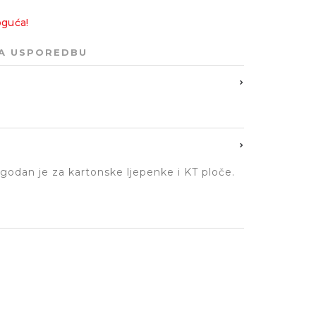
oguća!
ZA USPOREDBU
odan je za kartonske ljepenke i KT ploče.