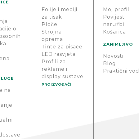
ICE
Folije i mediji
Moj profil
za tisak
Povijest
nja
Ploče
naružbi
cije o
Strojna
Košarica
 osobnih
oprema
ka
ZANIMLJIVO
Tinte za pisače
LED rasvjeta
Novosti
ena
Profili za
Blog
i
reklame i
Praktični vod
display sustave
SLUGE
PROIZVOĐAČI
e na
anje
ualni
 dostave