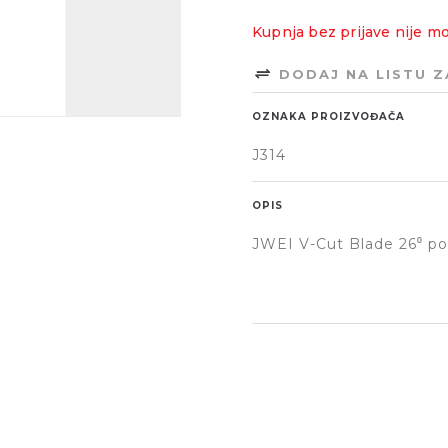
Kupnja bez prijave nije m
DODAJ NA LISTU 
OZNAKA PROIZVOĐAČA
J314
OPIS
JWEI V-Cut Blade 26⁰ pog