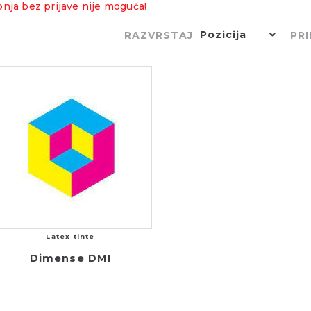
nja bez prijave nije moguća!
Pozicija
RAZVRSTAJ
PRI
Latex tinte
Dimense DMI