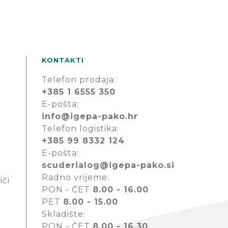
KONTAKTI
Telefon prodaja:
+385 1 6555 350
E-pošta:
info@igepa-pako.hr
Telefon logistika:
+385 99 8332 124
E-pošta:
scuderialog@igepa-pako.si
Radno vrijeme:
iči
PON - ČET
8.00 - 16.00
PET
8.00 - 15.00
Skladište:
PON - ČET
8.00 - 16.30