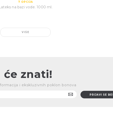
7
OPCIJA
Lateks na bazi vode. 1000 ml.
VIŠE
 će znati!
 informacija i ekskluzivnih poklon bonova