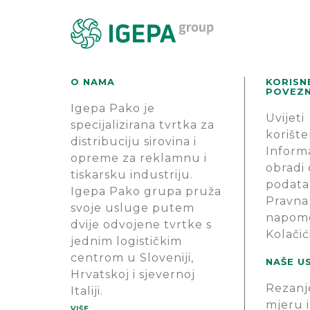
O NAMA
KORISN
POVEZN
Igepa Pako je
Uvijeti
specijalizirana tvrtka za
korište
distribuciju sirovina i
Informa
opreme za reklamnu i
obradi
tiskarsku industriju.
podata
Igepa Pako grupa pruža
Pravna
svoje usluge putem
napom
dvije odvojene tvrtke s
Kolačić
jednim logističkim
centrom u Sloveniji,
NAŠE U
Hrvatskoj i sjevernoj
Rezanj
Italiji.
mjeru i
VIŠE