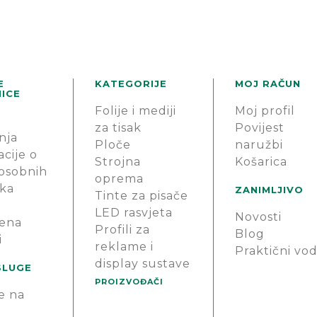
E
KATEGORIJE
MOJ RAČUN
ICE
Folije i mediji
Moj profil
za tisak
Povijest
nja
Ploče
naružbi
cije o
Strojna
Košarica
 osobnih
oprema
ka
ZANIMLJIVO
Tinte za pisače
LED rasvjeta
Novosti
ena
Profili za
Blog
i
reklame i
Praktični vod
display sustave
SLUGE
PROIZVOĐAČI
e na