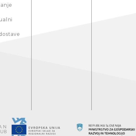
anje
ualni
 dostave