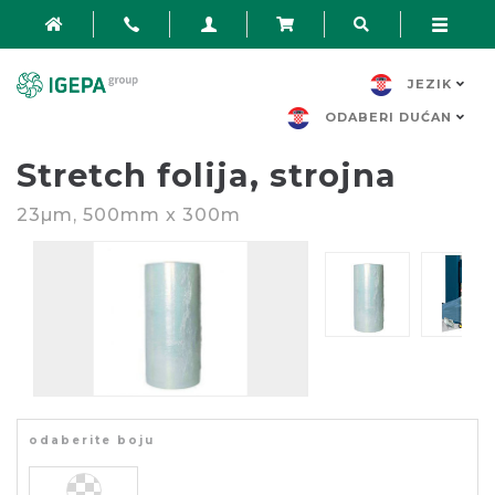
JEZIK
ODABERI DUĆAN
Stretch folija, strojna
23
µm
, 500mm x 300m
odaberite boju