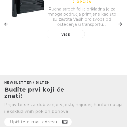
2 OPCIJA
Ručna strech folija prikladna je za
mnoga područja primjene kao što
su zaštita Vaših proizvoda od
oštećenja u transportu,...
VIŠE
NEWSLETTER / BILTEN
Budite prvi koji će
znati!
Prijavite se za dobivanje vijesti, najnovijih informacija
i ekskluzivnih poklon bonova