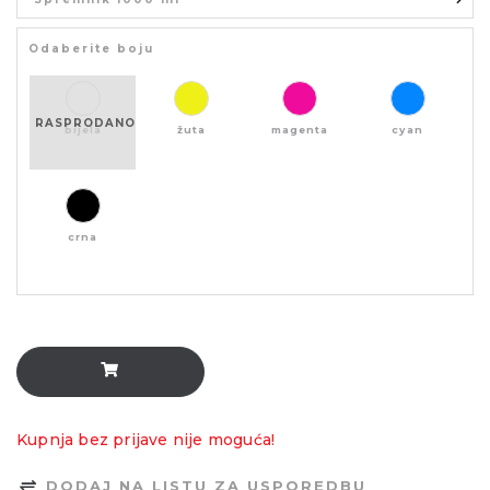
Odaberite boju
RASPRODANO
bijela
žuta
magenta
cyan
crna
Kupnja bez prijave nije moguća!
DODAJ NA LISTU ZA USPOREDBU