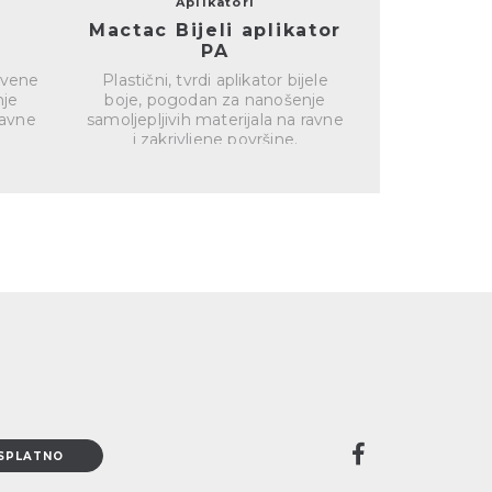
Aplikatori
A
r
Mactac Bijeli aplikator
3M ručni
PA
G
crvene
Plastični, tvrdi aplikator bijele
Plastični a
nje
boje, pogodan za nanošenje
pogoda
ravne
samoljepljivih materijala na ravne
samoljepljiv
i zakrivljene površine.
i zakri