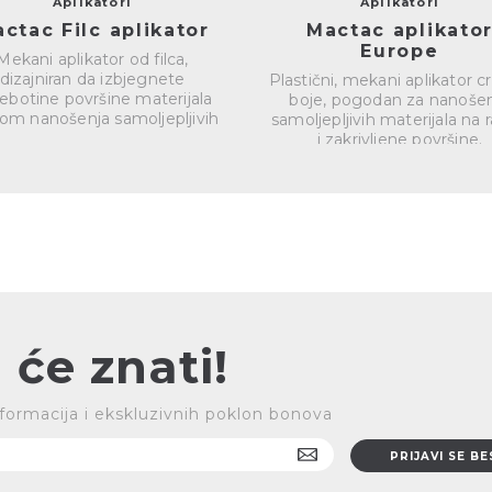
Aplikatori
Aplikatori
ctac Filc aplikator
Mactac aplikato
Europe
Mekani aplikator od filca,
dizajniran da izbjegnete
Plastični, mekani aplikator 
ebotine površine materijala
boje, pogodan za nanoše
kom nanošenja samoljepljivih
samoljepljivih materijala na 
proizvoda...
i zakrivljene površine.
 će znati!
 informacija i ekskluzivnih poklon bonova