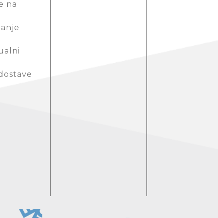
e na
anje
ualni
 dostave