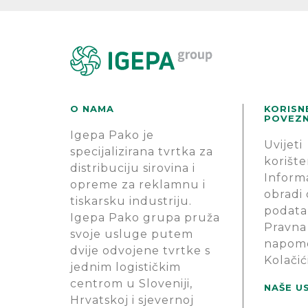
O NAMA
KORISN
POVEZN
Igepa Pako je
Uvijeti
specijalizirana tvrtka za
korište
distribuciju sirovina i
Informa
opreme za reklamnu i
obradi
tiskarsku industriju.
podata
Igepa Pako grupa pruža
Pravna
svoje usluge putem
napom
dvije odvojene tvrtke s
Kolačić
jednim logističkim
centrom u Sloveniji,
NAŠE U
Hrvatskoj i sjevernoj