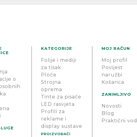
E
KATEGORIJE
MOJ RAČUN
ICE
Folije i mediji
Moj profil
za tisak
Povijest
nja
Ploče
naružbi
cije o
Strojna
Košarica
 osobnih
oprema
ka
ZANIMLJIVO
Tinte za pisače
LED rasvjeta
Novosti
ena
Profili za
Blog
i
reklame i
Praktični vod
display sustave
SLUGE
PROIZVOĐAČI