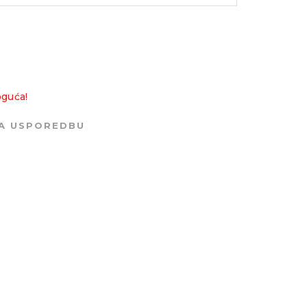
oguća!
ZA USPOREDBU