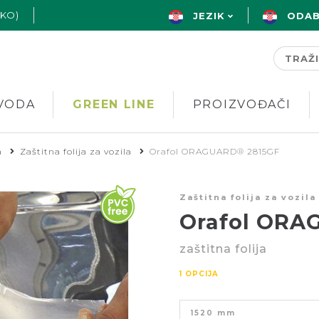
AKO)
JEZIK
ODAB
VODA
GREEN LINE
PROIZVOĐAČI
a
Zaštitna folija za vozila
Orafol ORAGUARD® 2815GF
Zaštitna folija za vozila
Orafol ORA
zaštitna folija
1 OPCIJA
1520 mm