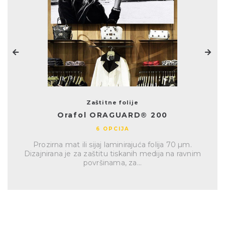
Zaštitne folije
Orafol ORAGUARD® 200
6 OPCIJA
Prozirna mat ili sijaj laminirajuća folija 70 µm.
Dizajnirana je za zaštitu tiskanih medija na ravnim
površinama, za...