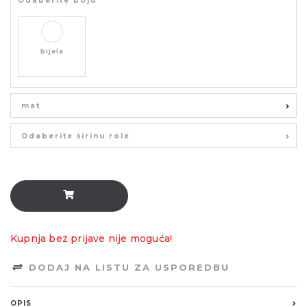
Odaberite boju
bijela
mat
Odaberite širinu role
Kupnja bez prijave nije moguća!
DODAJ NA LISTU ZA USPOREDBU
OPIS