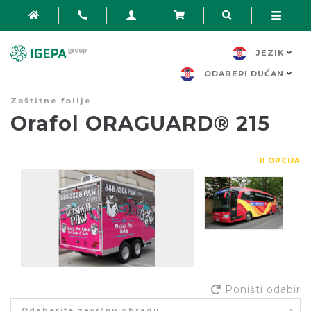
JEZIK
ODABERI DUĆAN
Zaštitne folije
Orafol ORAGUARD® 215
11 OPCIJA
Poništi odabir
Odaberite završnu obradu