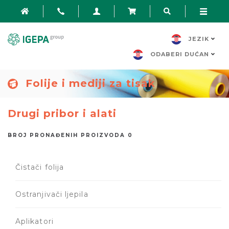
JEZIK
ODABERI DUĆAN
Folije i mediji za tisak
Drugi pribor i alati
BROJ PRONAĐENIH PROIZVODA 0
Čistači folija
Ostranjivači ljepila
Aplikatori