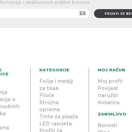
 informacija i ekskluzivnih poklon bonova
E
KATEGORIJE
MOJ RAČUN
ICE
Folije i mediji
Moj profil
za tisak
Povijest
nja
Ploče
naružbi
cije o
Strojna
Košarica
 osobnih
oprema
ka
ZANIMLJIVO
Tinte za pisače
LED rasvjeta
Novosti
ena
Profili za