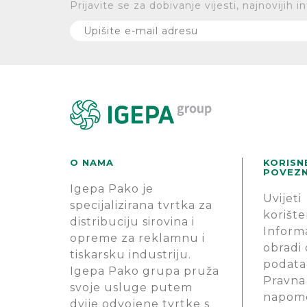
Prijavite se za dobivanje vijesti, najnovijih
O NAMA
KORISN
POVEZN
Igepa Pako je
Uvijeti
specijalizirana tvrtka za
korište
distribuciju sirovina i
Informa
opreme za reklamnu i
obradi
tiskarsku industriju.
podata
Igepa Pako grupa pruža
Pravna
svoje usluge putem
napom
dvije odvojene tvrtke s