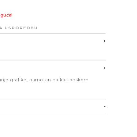
oguća!
ZA USPOREDBU
ranje grafike, namotan na kartonskom