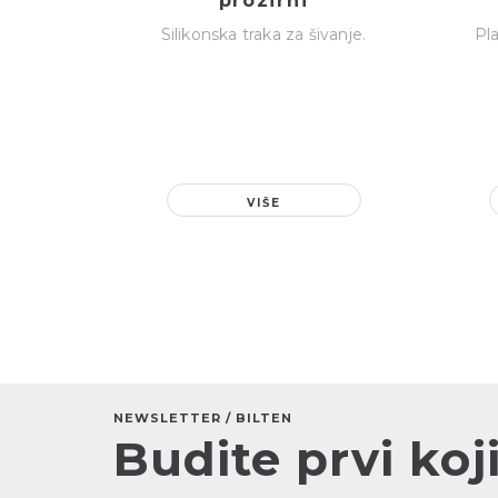
prozirni
Silikonska traka za šivanje.
Pla
VIŠE
NEWSLETTER / BILTEN
Budite prvi koji