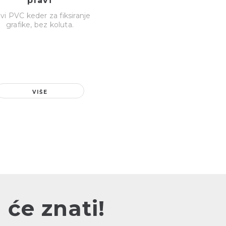
plavi
vi PVC keder za fiksiranje
grafike, bez koluta.
VIŠE
 će znati!