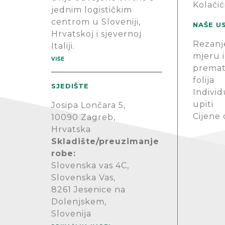
Kolačić
jednim logističkim
centrom u Sloveniji,
NAŠE U
Hrvatskoj i sjevernoj
Rezanj
Italiji.
mjeru i
VIŠE
premat
folija
SJEDIŠTE
Individ
upiti
Josipa Lončara 5,
Cijene
10090 Zagreb,
Hrvatska
Skladište/preuzimanje
robe:
Slovenska vas 4C,
Slovenska Vas,
8261 Jesenice na
Dolenjskem,
Slovenija