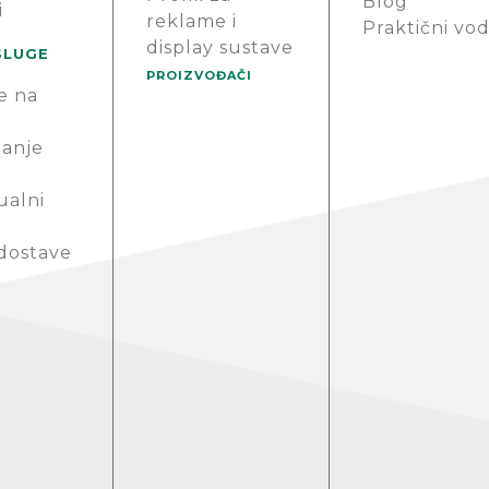
Blog
i
reklame i
Praktični vod
display sustave
SLUGE
PROIZVOĐAČI
e na
anje
ualni
 dostave