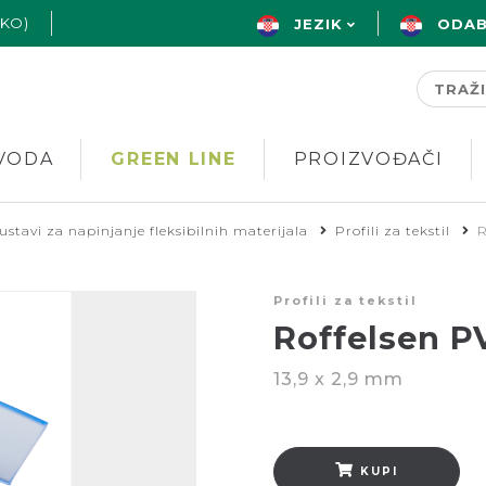
AKO)
JEZIK
ODAB
VODA
GREEN LINE
PROIZVOĐAČI
ustavi za napinjanje fleksibilnih materijala
Profili za tekstil
R
Profili za tekstil
Roffelsen PV
13,9 x 2,9 mm
KUPI