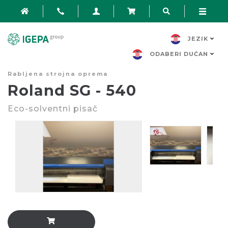
JEZIK
ODABERI DUĆAN
Rabljena strojna oprema
Roland SG - 540
Eco-solventni pisač