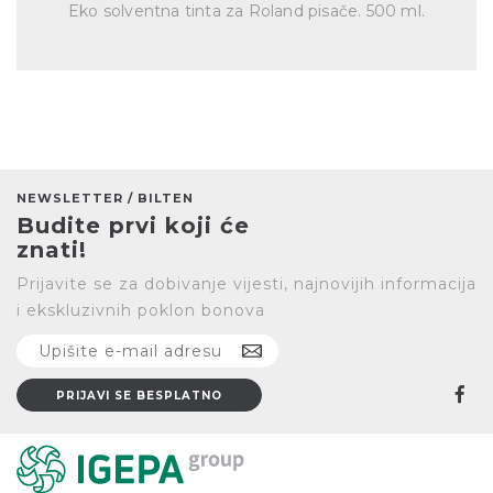
Eko solventna tinta za Roland pisače. 500 ml.
NEWSLETTER / BILTEN
Budite prvi koji će
znati!
Prijavite se za dobivanje vijesti, najnovijih informacija
i ekskluzivnih poklon bonova