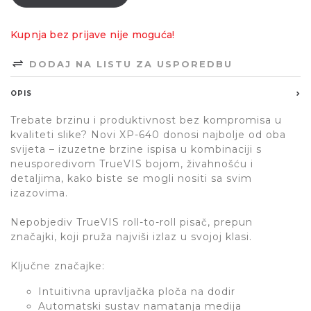
Kupnja bez prijave nije moguća!
DODAJ NA LISTU ZA USPOREDBU
OPIS
Trebate brzinu i produktivnost bez kompromisa u
kvaliteti slike? Novi XP-640 donosi najbolje od oba
svijeta – izuzetne brzine ispisa u kombinaciji s
neusporedivom TrueVIS bojom, živahnošću i
detaljima, kako biste se mogli nositi sa svim
izazovima.
Nepobjediv TrueVIS roll-to-roll pisač, prepun
značajki, koji pruža najviši izlaz u svojoj klasi.
Ključne značajke:
Intuitivna upravljačka ploča na dodir
Automatski sustav namatanja medija