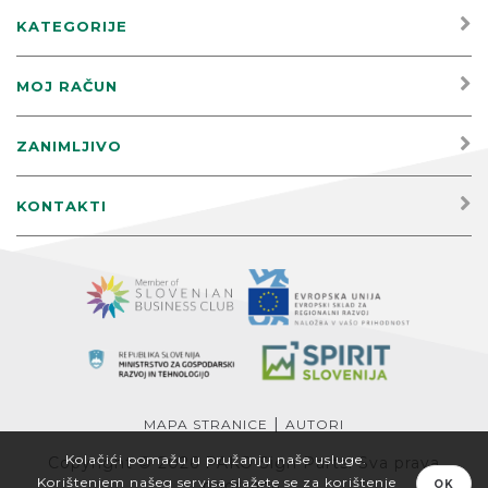
KATEGORIJE
MOJ RAČUN
ZANIMLJIVO
KONTAKTI
|
MAPA STRANICE
AUTORI
Kolačići pomažu u pružanju naše usluge.
Copyright © 2026 PAKO Sign Parts. Sva prava
Korištenjem našeg servisa slažete se za korištenje
pridržana.
OK