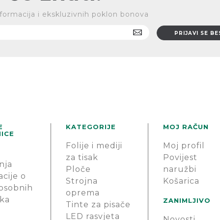
 informacija i ekskluzivnih poklon bonova
E
KATEGORIJE
MOJ RAČUN
ICE
Folije i mediji
Moj profil
za tisak
Povijest
nja
Ploče
naružbi
cije o
Strojna
Košarica
 osobnih
oprema
ka
ZANIMLJIVO
Tinte za pisače
LED rasvjeta
Novosti