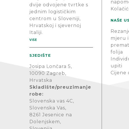
napom
dvije odvojene tvrtke s
Kolačić
jednim logističkim
centrom u Sloveniji,
NAŠE U
Hrvatskoj i sjevernoj
Rezanj
Italiji.
mjeru i
VIŠE
premat
folija
SJEDIŠTE
Individ
upiti
Josipa Lončara 5,
Cijene
10090 Zagreb,
Hrvatska
Skladište/preuzimanje
robe:
Slovenska vas 4C,
Slovenska Vas,
8261 Jesenice na
Dolenjskem,
Slovenija