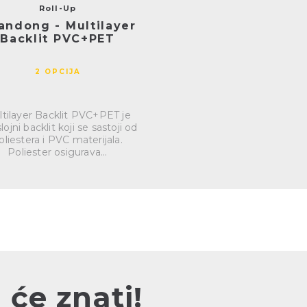
Roll-Up
andong - Multilayer
Backlit PVC+PET
2 OPCIJA
tilayer Backlit PVC+PET je
lojni backlit koji se sastoji od
oliestera i PVC materijala.
Poliester osigurava...
 će znati!