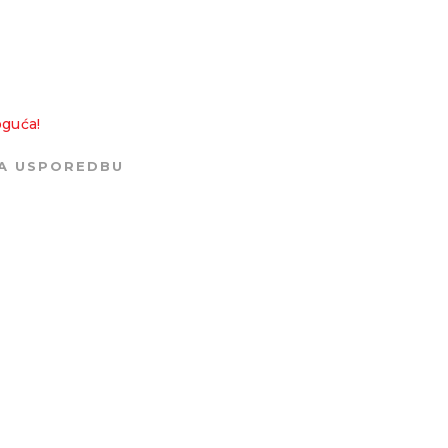
oguća!
ZA USPOREDBU