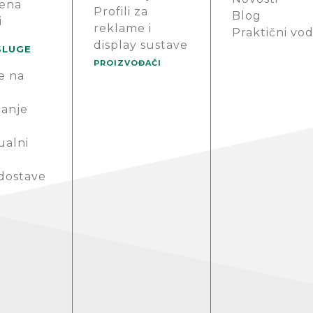
ena
Profili za
Blog
i
reklame i
Praktični vod
display sustave
SLUGE
PROIZVOĐAČI
e na
anje
ualni
 dostave