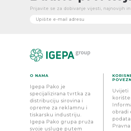
Prijavite se za dobivanje vijesti, najnovijih
O NAMA
KORISN
POVEZN
Igepa Pako je
Uvijeti
specijalizirana tvrtka za
korište
distribuciju sirovina i
Informa
opreme za reklamnu i
obradi
tiskarsku industriju.
podata
Igepa Pako grupa pruža
Pravna
svoje usluge putem