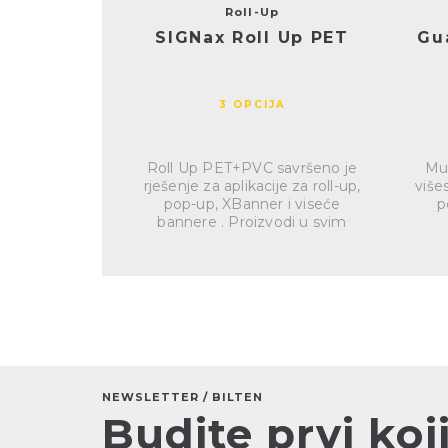
Roll-Up
SIGNax Roll Up PET
Gu
3 OPCIJA
Roll Up PET+PVC savršeno je
Mul
rješenje za aplikacije za roll-up,
višes
pop-up, XBanner i viseće
p
bannere . Proizvodi u svim
linijama...
NEWSLETTER / BILTEN
Budite prvi koji