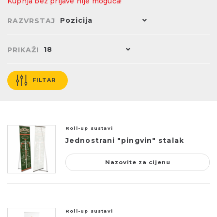
Kupnja bez prijave nije moguća!
Pozicija
RAZVRSTAJ
18
PRIKAŽI
FILTAR
Roll-up sustavi
Jednostrani "pingvin" stalak
Nazovite za cijenu
Roll-up sustavi