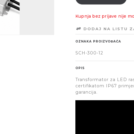
Kupnja bez prijave nije m
DODAJ NA LISTU 
OZNAKA PROIZVOĐAČA
SCH-300-12
OPIS
Transformator za LED ra
certifikatom IP67 primje
garancija.