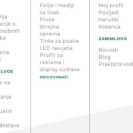
Folije i mediji
Moj profil
za tisak
Povijest
nja
Ploče
naružbi
cije o
Strojna
Košarica
 osobnih
oprema
ka
ZANIMLJIVO
Tinte za pisače
LED rasvjeta
Novosti
ena
Profili za
Blog
i
reklame i
Praktični vod
display sustave
SLUGE
PROIZVOĐAČI
e na
anje
ualni
 dostave