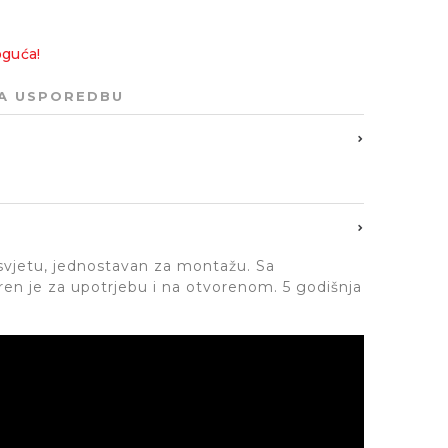
oguća!
ZA USPOREDBU
svjetu, jednostavan za montažu. Sa
ren je za upotrjebu i na otvorenom. 5 godišnja