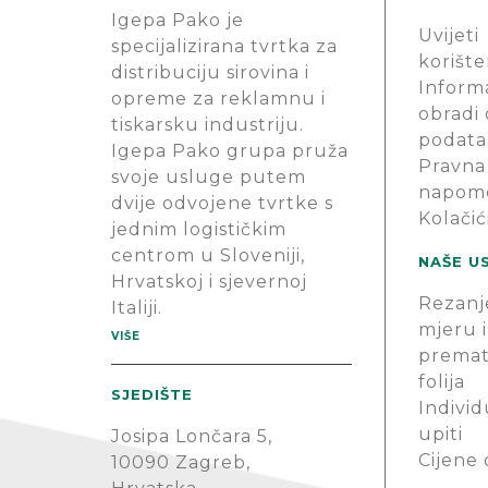
Igepa Pako je
Uvijeti
specijalizirana tvrtka za
korište
distribuciju sirovina i
Informa
opreme za reklamnu i
obradi
tiskarsku industriju.
podata
Igepa Pako grupa pruža
Pravna
svoje usluge putem
napom
dvije odvojene tvrtke s
Kolačić
jednim logističkim
centrom u Sloveniji,
NAŠE U
Hrvatskoj i sjevernoj
Rezanj
Italiji.
mjeru i
VIŠE
premat
folija
SJEDIŠTE
Individ
upiti
Josipa Lončara 5,
Cijene
10090 Zagreb,