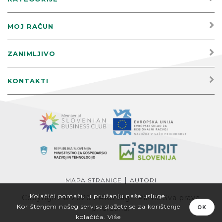
MOJ RAČUN
ZANIMLJIVO
KONTAKTI
|
MAPA STRANICE
AUTORI
Kolačići pomažu u pružanju naše usluge.
Copyright © 2026 PAKO Sign Parts. Sva prava
Korištenjem našeg servisa slažete se za korištenje
pridržana.
OK
kolačića.
Više