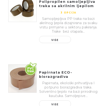
Polipropilen samoljepljiva
traka sa akrilnim ljepilom
3 OPCIJA
Samopljepljiva PP traka na bazi
akrilnog ljepila dizajnirana za svaku
vrstu primjene u sektoru pakiranja.
Trake bez otapala...
VIŠE
Papirnata ECO-
biorazgradiva
samoljepljiva traka
Papirnata, ekološki prihvatljiva I
potpuno biorazgradiva traka.
Solventno ljepilo na bazi prirodnog
kaučuka. Samoljepive...
VIŠE