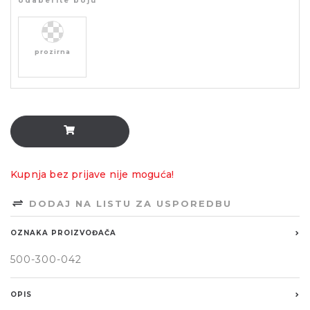
odaberite boju
prozirna
Kupnja bez prijave nije moguća!
DODAJ NA LISTU ZA USPOREDBU
OZNAKA PROIZVOĐAČA
500-300-042
OPIS