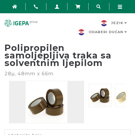
JEZIK
ODABERI DUĆAN
Polipropilen
samoljepljiva traka sa
solventnim ljepilom
28µ, 48mm x 66m