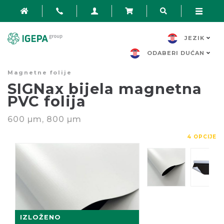
JEZIK
ODABERI DUĆAN
Magnetne folije
SIGNax bijela magnetna
PVC folija
600
µm
, 800
µm
4 OPCIJE
IZLOŽENO