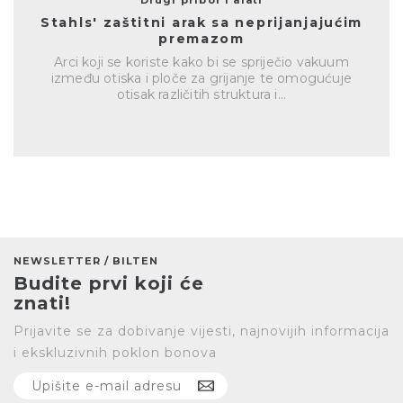
Drugi pribor i alati
Stahls' zaštitni arak sa neprijanjajućim
premazom
Arci koji se koriste kako bi se spriječio vakuum
između otiska i ploče za grijanje te omogućuje
otisak različitih struktura i...
NEWSLETTER / BILTEN
Budite prvi koji će
znati!
Prijavite se za dobivanje vijesti, najnovijih informacija
i ekskluzivnih poklon bonova